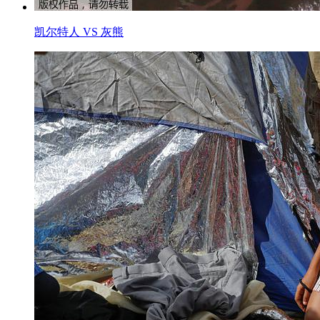
凯尔特人 VS 灰熊