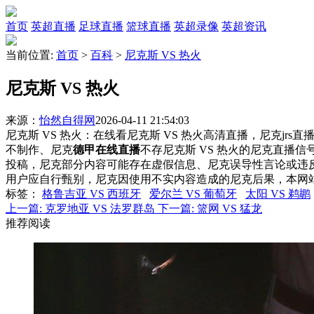
首页
英超直播
足球直播
篮球直播
英超录像
英超资讯
当前位置:
首页
>
百科
>
尼克斯 VS 热火
尼克斯 VS 热火
来源：
怡然自得网
2026-04-11 21:54:03
尼克斯 VS 热火：在线看尼克斯 VS 热火高清直播，尼克jrs
不制作、尼克
德甲在线直播
不存尼克斯 VS 热火的尼克直播
投稿，尼克部分内容可能存在虚假信息、尼克误导性言论或违
用户应自行甄别，尼克因使用不实内容造成的尼克后果，本网
标签
：
格鲁吉亚 VS 西班牙
爱尔兰 VS 葡萄牙
太阳 VS 鹈鹕
上一篇:
克罗地亚 VS 法罗群岛
下一篇:
篮网 VS 猛龙
推荐阅读